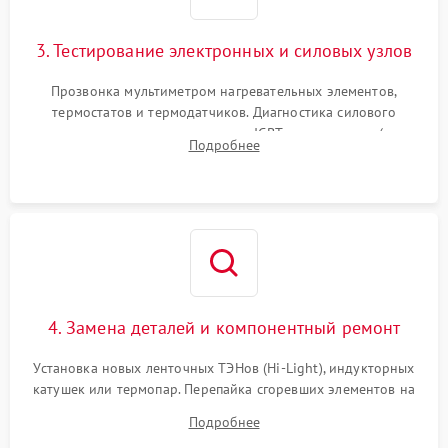
3. Тестирование электронных и силовых узлов
Прозвонка мультиметром нагревательных элементов,
термостатов и термодатчиков. Диагностика силового
модуля, реле, диодных мостов и IGBT-транзисторов (для
Подробнее
индукции). Проверка кранов и газ-контроля (для газовых
панелей).
4. Замена деталей и компонентный ремонт
Установка новых ленточных ТЭНов (Hi-Light), индукторных
катушек или термопар. Перепайка сгоревших элементов на
плате управления, восстановление токопроводящих
Подробнее
дорожек. Очистка контактов и замена поврежденной