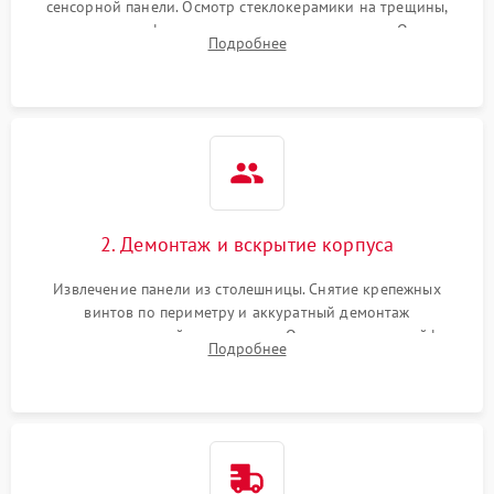
сенсорной панели. Осмотр стеклокерамики на трещины,
проверка конфорок на равномерность нагрева. Опрос
Подробнее
клиента о симптомах (не включается, не видит посуду,
щелкает).
2. Демонтаж и вскрытие корпуса
Извлечение панели из столешницы. Снятие крепежных
винтов по периметру и аккуратный демонтаж
стеклокерамической поверхности. Отсоединение шлейфов
Подробнее
сенсорного блока для доступа к силовым платам, катушкам
или ТЭНам.