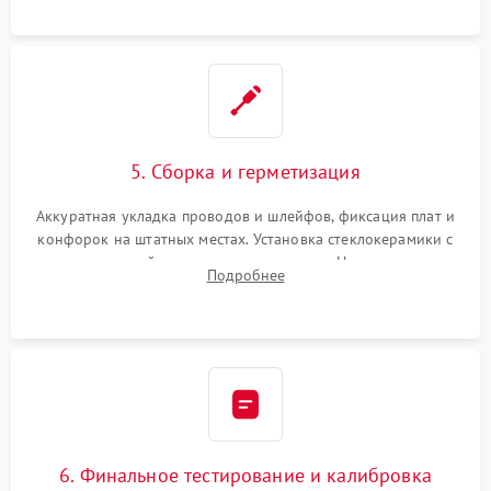
проводки.
5. Сборка и герметизация
Аккуратная укладка проводов и шлейфов, фиксация плат и
конфорок на штатных местах. Установка стеклокерамики с
проверкой равномерности зазоров. Нанесение
Подробнее
термостойкого герметика или укладка уплотнительной
ленты по контуру.
6. Финальное тестирование и калибровка