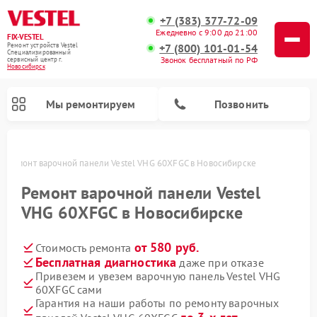
+7 (383) 377-72-09
Ежедневно с 9:00 до 21:00
FIX-VESTEL
+7 (800) 101-01-54
Ремонт устройств Vestel
Специализированный
Звонок бесплатный по РФ
cервисный центр г.
Новосибирск
Мы ремонтируем
Позвонить
е
Ремонт варочной панели Vestel VHG 60XFGC в Новосибирске
Ремонт варочной панели Vestel
VHG 60XFGC в Новосибирске
Ремонт стиральных машин Vestel
Ремонт посудомоечных машин Vestel
от 580 руб.
Стоимость ремонта
Бесплатная диагностика
даже при отказе
Привезем и увезем варочную панель Vestel VHG
60XFGC сами
Гарантия на наши работы по ремонту варочных