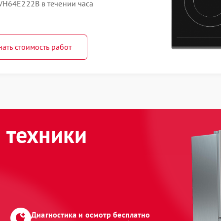
VH64E222B в течении часа
нать стоимость работ
 техники
Диагностика и осмотр бесплатно