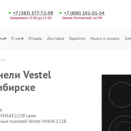
+7 (383) 377-72-09
+7 (800) 101-01-54
Ежедневно с 9:00 до 21:00
Звонок бесплатный по РФ
ны
О нас
Отзывы
Доставка
Гарантии
Акции и скидки
Зая
ске
нели Vestel
ибирске
е
l VH64E222B сами
чных панелей Vestel VH64E222B