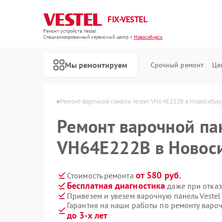
FIX-VESTEL
Ремонт устройств Vestel
Специализированный cервисный центр г.
Новосибирск
Мы ремонтируем
Срочный ремонт
Це
stel в Новосибирске
Ремонт варочной панели Vestel VH64E222B в Новосибир
Ремонт варочной па
VH64E222B в Новос
Ремонт стиральных машин Vestel
Ремонт посудомоечных машин Vestel
от 580 руб.
Стоимость ремонта
Бесплатная диагностика
даже при отказ
Привезем и увезем варочную панель Veste
Гарантия на наши работы по ремонту варо
до 3-х лет