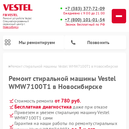
+7 (383) 377-72-09
Ежедневно с 9:00 до 21:00
FIX-VESTEL
+7 (800) 101-01-54
Ремонт устройств Vestel
Специализированный
Звонок бесплатный по РФ
cервисный центр г.
Новосибирск
Мы ремонтируем
Позвонить
ирске
Ремонт стиральной машины Vestel WMW7100T1 в Новосибирске
Ремонт стиральной машины Vestel
WMW7100T1 в Новосибирске
Ремонт посудомоечных машин Vestel
Ремонт варочных панелей Vestel
от 780 руб.
Стоимость ремонта
Бесплатная диагностика
даже при отказе
Привезем и увезем стиральную машину Vestel
WMW7100T1 сами
Гарантия на наши работы по ремонту стиральных