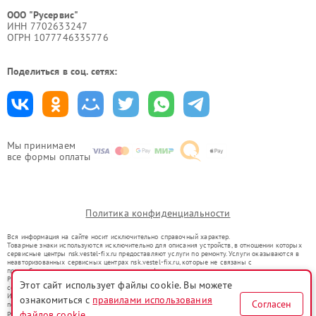
ООО "Русервис"
ИНН 7702633247
ОГРН 1077746335776
Поделиться в соц. сетях:
Мы принимаем
все формы оплаты
Политика конфиденциальности
Вся информация на сайте носит исключительно справочный характер.
Товарные знаки используются исключительно для описания устройств, в отношении которых
сервисные центры nsk.vestel-fix.ru предоставляют услуги по ремонту. Услуги оказываются в
неавторизованных сервисных центрах nsk.vestel-fix.ru, которые не связаны с
правообладателями товарных знаков или их официальными представителями.
Ремонт осуществляется для устройств, уже введенных в гражданский оборот в соответствии
Этот сайт использует файлы cookie. Вы можете
со статьей 1487 ГК РФ.
Использование товарных знаков не преследует цели индивидуализации услуг или введения
ознакомиться с
правилами использования
Согласен
потребителей в заблуждение, а служит для информирования о предоставляемых услугах по
файлов cookie
ремонту техники указанных брендов.