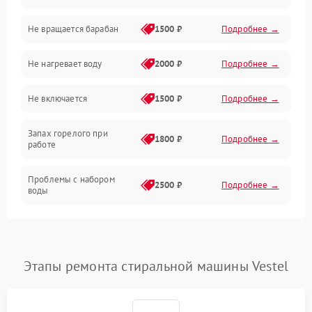
Не вращается барабан
1500 ₽
Подробнее →
Слив
Не нагревает воду
2000 ₽
Подробнее →
Программное обеспечение
Не включается
1500 ₽
Подробнее →
Запах горелого при
1800 ₽
Подробнее →
работе
Проблемы с набором
2500 ₽
Подробнее →
воды
Замена ТЭНа
2200 ₽
Подробнее →
Замена платы управления
2200 ₽
Подробнее →
Этапы ремонта стиральной машины Vestel