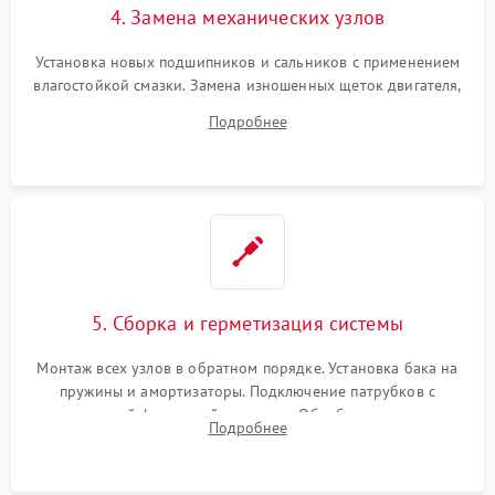
4. Замена механических узлов
Установка новых подшипников и сальников с применением
влагостойкой смазки. Замена изношенных щеток двигателя,
порванного ремня привода, неисправного сливного насоса
Подробнее
или поврежденной резиновой манжеты.
5. Сборка и герметизация системы
Монтаж всех узлов в обратном порядке. Установка бака на
пружины и амортизаторы. Подключение патрубков с
надежной фиксацией хомутами. Обработка стыков
Подробнее
герметиком для предотвращения возможных протечек воды.