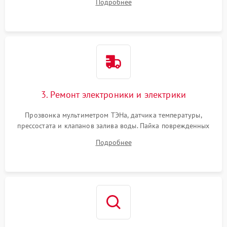
Подробнее
крестовины на износ, а манжеты люка на разрывы.
3. Ремонт электроники и электрики
Прозвонка мультиметром ТЭНа, датчика температуры,
прессостата и клапанов залива воды. Пайка поврежденных
дорожек или замена симисторов на плате управления.
Подробнее
Восстановление целостности проводки и контактов.