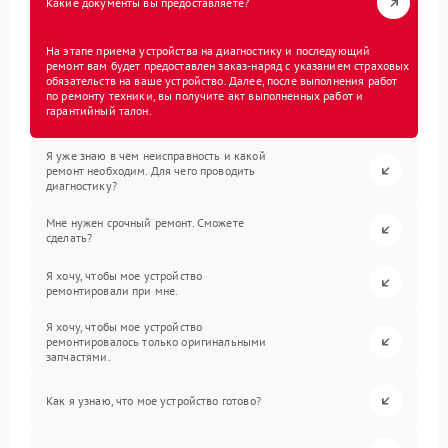
Какие документы вы предоставляете?
На этапе приема устройства на диагностику и последующий
ремонт вам будет предоставлен заказ-наряд с указанием страховых
обязательств на ваше устройство. Далее, после выполнения работ
по ремонту техники, вы получите акт выполненных работ и
гарантийный талон.
Я уже знаю в чем неисправность и какой
ремонт необходим. Для чего проводить
диагностику?
Мне нужен срочный ремонт. Сможете
сделать?
Я хочу, чтобы мое устройство
ремонтировали при мне.
Я хочу, чтобы мое устройство
ремонтировалось только оригинальными
запчастями.
Как я узнаю, что мое устройство готово?