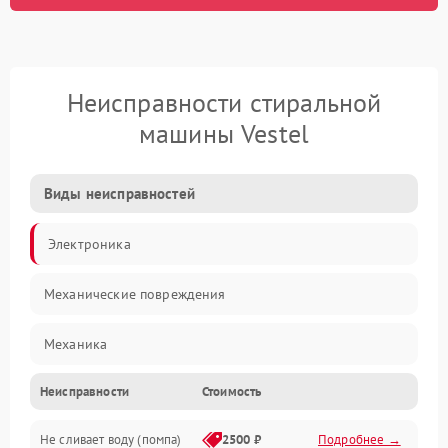
Неисправности стиральной
машины Vestel
Виды неисправностей
Электроника
Механические повреждения
Механика
Неисправности
Стоимость
Электропитание
Не сливает воду (помпа)
2500 ₽
Подробнее →
Водоснабжение