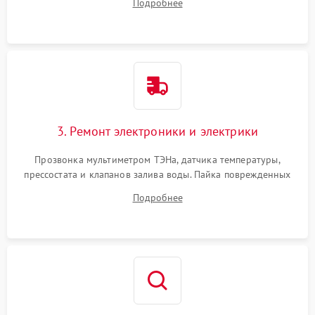
Подробнее
крестовины на износ, а манжеты люка на разрывы.
3. Ремонт электроники и электрики
Прозвонка мультиметром ТЭНа, датчика температуры,
прессостата и клапанов залива воды. Пайка поврежденных
дорожек или замена симисторов на плате управления.
Подробнее
Восстановление целостности проводки и контактов.