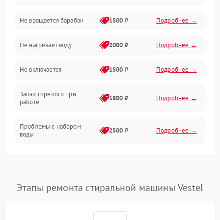
Не вращается барабан
1500 ₽
Подробнее →
Слив
Не нагревает воду
2000 ₽
Подробнее →
Программное обеспечение
Не включается
1500 ₽
Подробнее →
Запах горелого при
1800 ₽
Подробнее →
работе
Проблемы с набором
2500 ₽
Подробнее →
воды
Замена ТЭНа
2200 ₽
Подробнее →
Замена платы управления
2200 ₽
Подробнее →
Этапы ремонта стиральной машины Vestel