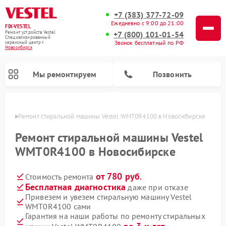
+7 (383) 377-72-09
Ежедневно с 9:00 до 21:00
FIX-VESTEL
+7 (800) 101-01-54
Ремонт устройств Vestel
Специализированный
Звонок бесплатный по РФ
cервисный центр г.
Новосибирск
Мы ремонтируем
Позвонить
ирске
Ремонт стиральной машины Vestel WMT0R4100 в Новосибирске
Ремонт стиральной машины Vestel
WMT0R4100 в Новосибирске
Ремонт посудомоечных машин Vestel
Ремонт варочных панелей Vestel
от 780 руб.
Стоимость ремонта
Бесплатная диагностика
даже при отказе
Привезем и увезем стиральную машину Vestel
WMT0R4100 сами
Гарантия на наши работы по ремонту стиральных