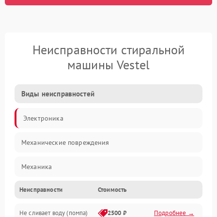
Неисправности стиральной
машины Vestel
Виды неисправностей
Электроника
Механические повреждения
Механика
Неисправности
Стоимость
Электропитание
Не сливает воду (помпа)
2500 ₽
Подробнее →
Водоснабжение