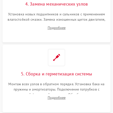
4. Замена механических узлов
Установка новых подшипников и сальников с применением
влагостойкой смазки. Замена изношенных щеток двигателя,
порванного ремня привода, неисправного сливного насоса
Подробнее
или поврежденной резиновой манжеты.
5. Сборка и герметизация системы
Монтаж всех узлов в обратном порядке. Установка бака на
пружины и амортизаторы. Подключение патрубков с
надежной фиксацией хомутами. Обработка стыков
Подробнее
герметиком для предотвращения возможных протечек воды.