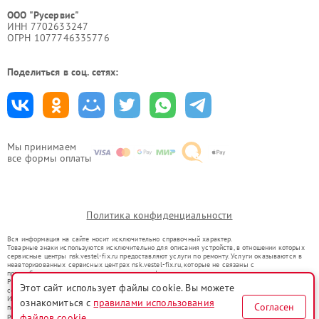
ООО "Русервис"
ИНН 7702633247
ОГРН 1077746335776
Поделиться в соц. сетях:
Мы принимаем
все формы оплаты
Политика конфиденциальности
Вся информация на сайте носит исключительно справочный характер.
Товарные знаки используются исключительно для описания устройств, в отношении которых
сервисные центры nsk.vestel-fix.ru предоставляют услуги по ремонту. Услуги оказываются в
неавторизованных сервисных центрах nsk.vestel-fix.ru, которые не связаны с
правообладателями товарных знаков или их официальными представителями.
Ремонт осуществляется для устройств, уже введенных в гражданский оборот в соответствии
Этот сайт использует файлы cookie. Вы можете
со статьей 1487 ГК РФ.
Использование товарных знаков не преследует цели индивидуализации услуг или введения
ознакомиться с
правилами использования
Согласен
потребителей в заблуждение, а служит для информирования о предоставляемых услугах по
файлов cookie
ремонту техники указанных брендов.