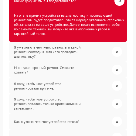
Какие документы вы предоставляете?
На этапе приема устройства на диагностику и последующий
ремонт вам будет предоставлен заказ-наряд с указанием страховых
обязательств на ваше устройство. Далее, после выполнения работ
по ремонту техники, вы получите акт выполненных работ и
гарантийный талон.
Я уже знаю в чем неисправность и какой
ремонт необходим. Для чего проводить
диагностику?
Мне нужен срочный ремонт. Сможете
сделать?
Я хочу, чтобы мое устройство
ремонтировали при мне.
Я хочу, чтобы мое устройство
ремонтировалось только оригинальными
запчастями.
Как я узнаю, что мое устройство готово?