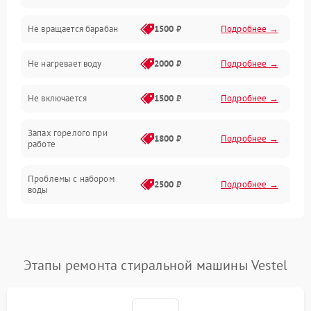
Не вращается барабан
1500 ₽
Подробнее →
Слив
Не нагревает воду
2000 ₽
Подробнее →
Программное обеспечение
Не включается
1500 ₽
Подробнее →
Запах горелого при
1800 ₽
Подробнее →
работе
Проблемы с набором
2500 ₽
Подробнее →
воды
Замена ТЭНа
2200 ₽
Подробнее →
Замена платы управления
2200 ₽
Подробнее →
Этапы ремонта стиральной машины Vestel