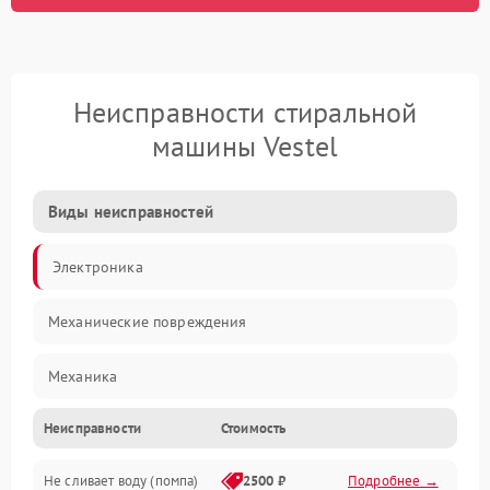
Неисправности стиральной
машины Vestel
Виды неисправностей
Электроника
Механические повреждения
Механика
Неисправности
Стоимость
Электропитание
Не сливает воду (помпа)
2500 ₽
Подробнее →
Водоснабжение