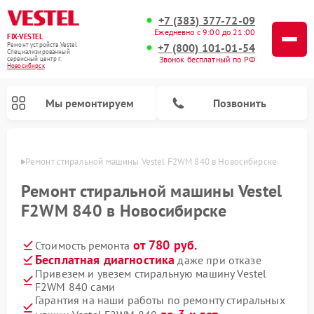
+7 (383) 377-72-09
Ежедневно с 9:00 до 21:00
FIX-VESTEL
+7 (800) 101-01-54
Ремонт устройств Vestel
Специализированный
Звонок бесплатный по РФ
cервисный центр г.
Новосибирск
Мы ремонтируем
Позвонить
ирске
Ремонт стиральной машины Vestel F2WM 840 в Новосибирске
Ремонт стиральной машины Vestel
F2WM 840 в Новосибирске
Ремонт посудомоечных машин Vestel
Ремонт варочных панелей Vestel
от 780 руб.
Стоимость ремонта
Бесплатная диагностика
даже при отказе
Привезем и увезем стиральную машину Vestel
F2WM 840 сами
Гарантия на наши работы по ремонту стиральных