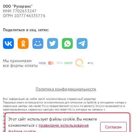
ООО "Русервис"
ИНН 7702633247
ОГРН 1077746335776
Поделиться в соц. сетях:
Мы принимаем
все формы оплаты
Политика конфиденциальности
Вся информация на сайте носит исключительно справочный характер.
Товарные знаки используются исключительно для описания устройств, в отношении которых
сервисные центры nsk.vestel-fix.ru предоставляют услуги по ремонту. Услуги оказываются в
неавторизованных сервисных центрах nsk.vestel-fix.ru, которые не связаны с
правообладателями товарных знаков или их официальными представителями.
Ремонт осуществляется для устройств, уже введенных в гражданский оборот в соответствии
Этот сайт использует файлы cookie. Вы можете
со статьей 1487 ГК РФ.
Использование товарных знаков не преследует цели индивидуализации услуг или введения
ознакомиться с
правилами использования
Согласен
потребителей в заблуждение, а служит для информирования о предоставляемых услугах по
файлов cookie
ремонту техники указанных брендов.