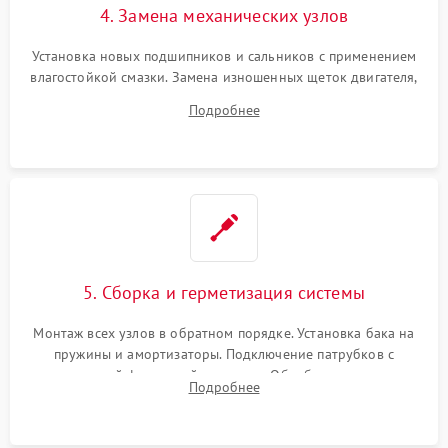
4. Замена механических узлов
Установка новых подшипников и сальников с применением
влагостойкой смазки. Замена изношенных щеток двигателя,
порванного ремня привода, неисправного сливного насоса
Подробнее
или поврежденной резиновой манжеты.
5. Сборка и герметизация системы
Монтаж всех узлов в обратном порядке. Установка бака на
пружины и амортизаторы. Подключение патрубков с
надежной фиксацией хомутами. Обработка стыков
Подробнее
герметиком для предотвращения возможных протечек воды.