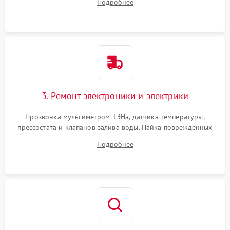
Подробнее
крестовины на износ, а манжеты люка на разрывы.
3. Ремонт электроники и электрики
Прозвонка мультиметром ТЭНа, датчика температуры,
прессостата и клапанов залива воды. Пайка поврежденных
дорожек или замена симисторов на плате управления.
Подробнее
Восстановление целостности проводки и контактов.