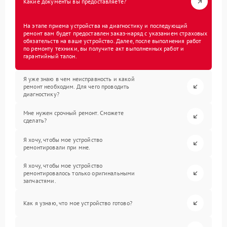
Какие документы вы предоставляете?
На этапе приема устройства на диагностику и последующий
ремонт вам будет предоставлен заказ-наряд с указанием страховых
обязательств на ваше устройство. Далее, после выполнения работ
по ремонту техники, вы получите акт выполненных работ и
гарантийный талон.
Я уже знаю в чем неисправность и какой
ремонт необходим. Для чего проводить
диагностику?
Мне нужен срочный ремонт. Сможете
сделать?
Я хочу, чтобы мое устройство
ремонтировали при мне.
Я хочу, чтобы мое устройство
ремонтировалось только оригинальными
запчастями.
Как я узнаю, что мое устройство готово?