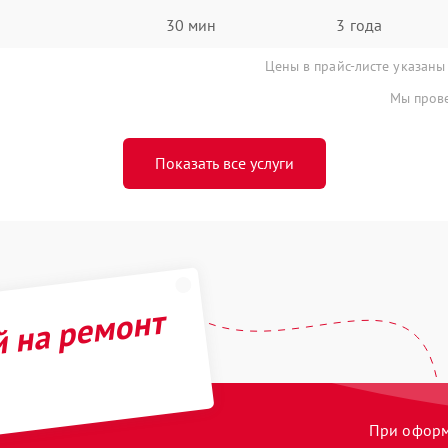
30 мин
3 года
Цены в прайс-листе указаны
Мы прове
Показать все услуги
й на ремонт
При оформл