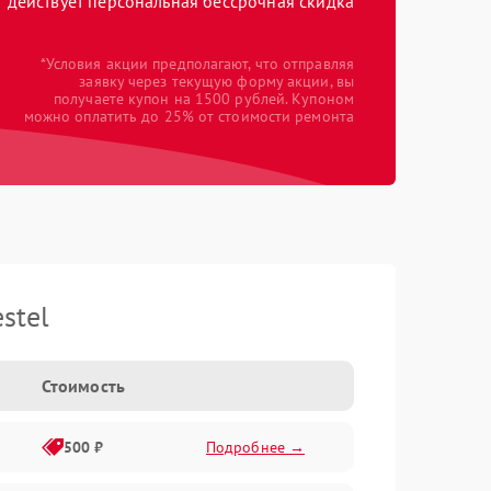
действует персональная бессрочная скидка
*Условия акции предполагают, что отправляя
заявку через текущую форму акции, вы
получаете купон на 1500 рублей. Купоном
можно оплатить до 25% от стоимости ремонта
stel
Стоимость
500 ₽
Подробнее →