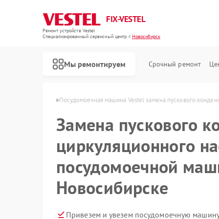
FIX-VESTEL
Ремонт устройств Vestel
Специализированный cервисный центр г.
Новосибирск
Мы ремонтируем
Срочный ремонт
Це
tel в Новосибирске
Посудомоечная машина Vestel замена пускового конден
Замена пускового к
циркуляционного на
Ремонт стиральных машин Vestel
Ремонт варочных панелей Vestel
посудомоечной маши
Новосибирске
Привезем и увезем посудомоечную машину 