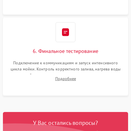
сборка корпуса и установка датчика поплавка.
6. Финальное тестирование
Подключение к коммуникациям и запуск интенсивного
цикла мойки. Контроль корректного залива, нагрева воды
до нужной температуры, отсутствия посторонних шумов,
Подробнее
штатного слива и абсолютной сухости в поддоне.
У Вас остались вопросы?