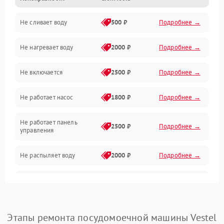
Не сливает воду
500 ₽
Подробнее →
Электропитание
Не нагревает воду
2000 ₽
Подробнее →
Датчики
Не включается
2500 ₽
Подробнее →
Нагрев
Не работает насос
1800 ₽
Подробнее →
Вода
Не работает панель
Гигиена
2500 ₽
Подробнее →
управления
Программное обеспечение
Не распыляет воду
2000 ₽
Подробнее →
Не запускается цикл
1800 ₽
Подробнее →
стирки
Проблемы с набором
Этапы ремонта посудомоечной машины Vestel
1800 ₽
Подробнее →
воды