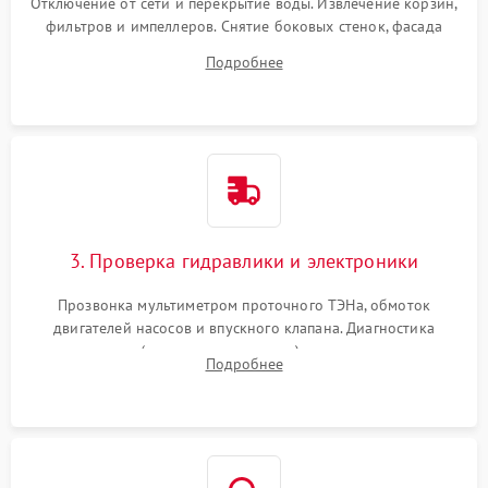
Отключение от сети и перекрытие воды. Извлечение корзин,
фильтров и импеллеров. Снятие боковых стенок, фасада
дверцы или нижнего поддона для прямого доступа к
Подробнее
циркуляционному насосу, ТЭНу и сливной помпе.
3. Проверка гидравлики и электроники
Прозвонка мультиметром проточного ТЭНа, обмоток
двигателей насосов и впускного клапана. Диагностика
прессостата (датчика уровня воды), датчика мутности,
Подробнее
концевика дверцы и электронного модуля управления.