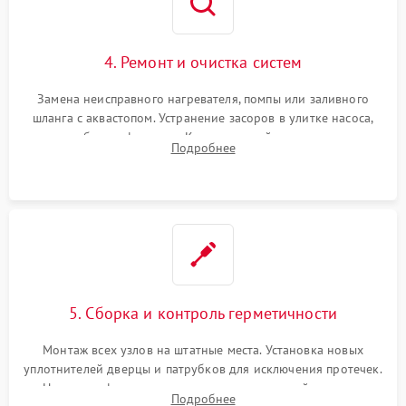
4. Ремонт и очистка систем
Замена неисправного нагревателя, помпы или заливного
шланга с аквастопом. Устранение засоров в улитке насоса,
патрубках и фильтрах. Компонентный ремонт платы
Подробнее
управления, восстановление поврежденной проводки.
5. Сборка и контроль герметичности
Монтаж всех узлов на штатные места. Установка новых
уплотнителей дверцы и патрубков для исключения протечек.
Надежная фиксация хомутов гидравлической системы,
Подробнее