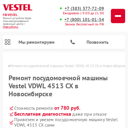
+7 (383) 377-72-09
Ежедневно с 9:00 до 21:00
FIX-VESTEL
+7 (800) 101-01-54
Ремонт устройств Vestel
Специализированный
Звонок бесплатный по РФ
cервисный центр г.
Новосибирск
Мы ремонтируем
Позвонить
ирске
Ремонт посудомоечной машины Vestel VDWL 4513 CX в Новосибирске
Ремонт посудомоечной машины
Vestel VDWL 4513 CX в
Ремонт стиральных машин Vestel
Ремонт варочных панелей Vestel
Новосибирске
от 780 руб.
Стоимость ремонта
Бесплатная диагностика
даже при отказе
Привезем и увезем посудомоечную машину Vestel
VDWL 4513 CX сами