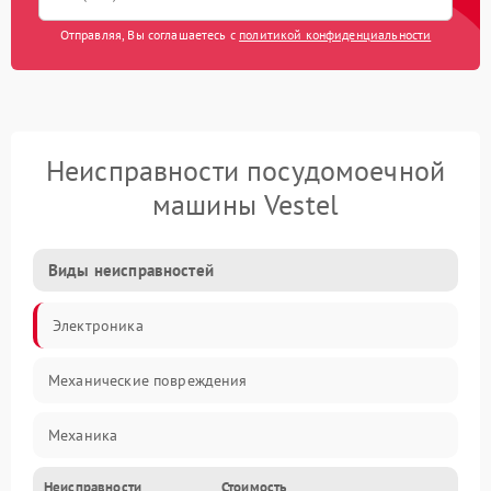
Отправляя, Вы соглашаетесь с
политикой конфиденциальности
Неисправности посудомоечной
машины Vestel
Виды неисправностей
Электроника
Механические повреждения
Механика
Неисправности
Стоимость
Управление