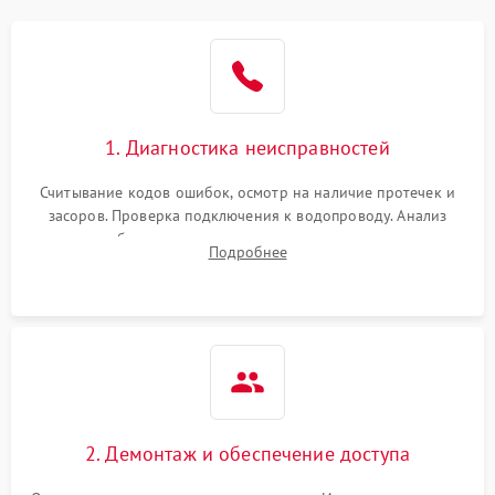
Не работает сушилка
2100 ₽
Подробнее →
Сбои в работе таймера
1700 ₽
Подробнее →
1. Диагностика неисправностей
Проблемы с
2100 ₽
Подробнее →
циркуляционным насосом
Считывание кодов ошибок, осмотр на наличие протечек и
засоров. Проверка подключения к водопроводу. Анализ
жалоб на отсутствие слива, нагрева, вращения
Подробнее
разбрызгивателей или срабатывание системы защиты
аквастоп.
2. Демонтаж и обеспечение доступа