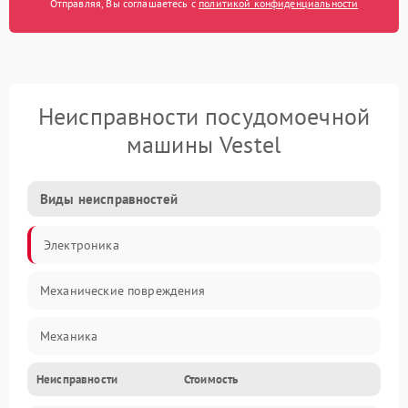
Отправляя, Вы соглашаетесь с
политикой конфиденциальности
Неисправности посудомоечной
машины Vestel
Виды неисправностей
Электроника
Механические повреждения
Механика
Неисправности
Стоимость
Управление