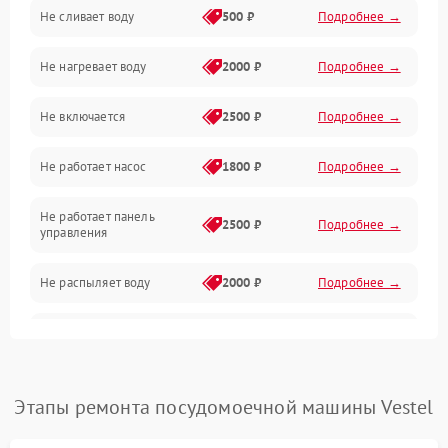
Не сливает воду
500 ₽
Подробнее →
Электропитание
Не нагревает воду
2000 ₽
Подробнее →
Датчики
Не включается
2500 ₽
Подробнее →
Нагрев
Не работает насос
1800 ₽
Подробнее →
Вода
Не работает панель
Гигиена
2500 ₽
Подробнее →
управления
Программное обеспечение
Не распыляет воду
2000 ₽
Подробнее →
Не запускается цикл
1800 ₽
Подробнее →
стирки
Проблемы с набором
Этапы ремонта посудомоечной машины Vestel
1800 ₽
Подробнее →
воды