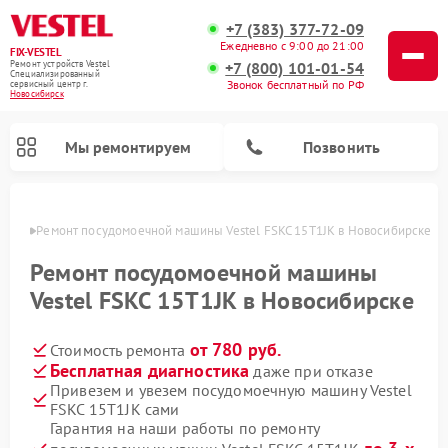
+7 (383) 377-72-09
Ежедневно с 9:00 до 21:00
FIX-VESTEL
+7 (800) 101-01-54
Ремонт устройств Vestel
Специализированный
Звонок бесплатный по РФ
cервисный центр г.
Новосибирск
Мы ремонтируем
Позвонить
ирске
Ремонт посудомоечной машины Vestel FSKC 15T1JK в Новосибирске
Ремонт посудомоечной машины
Vestel FSKC 15T1JK в Новосибирске
Ремонт стиральных машин Vestel
Ремонт варочных панелей Vestel
от 780 руб.
Стоимость ремонта
Бесплатная диагностика
даже при отказе
Привезем и увезем посудомоечную машину Vestel
FSKC 15T1JK сами
Гарантия на наши работы по ремонту