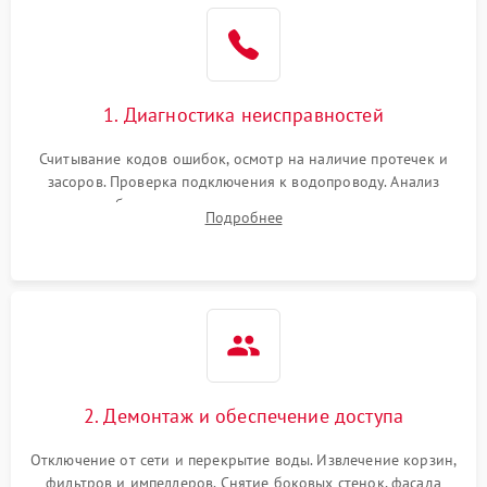
Не работает сушилка
2100 ₽
Подробнее →
Сбои в работе таймера
1700 ₽
Подробнее →
1. Диагностика неисправностей
Проблемы с
2100 ₽
Подробнее →
циркуляционным насосом
Считывание кодов ошибок, осмотр на наличие протечек и
засоров. Проверка подключения к водопроводу. Анализ
жалоб на отсутствие слива, нагрева, вращения
Подробнее
разбрызгивателей или срабатывание системы защиты
аквастоп.
2. Демонтаж и обеспечение доступа
Отключение от сети и перекрытие воды. Извлечение корзин,
фильтров и импеллеров. Снятие боковых стенок, фасада