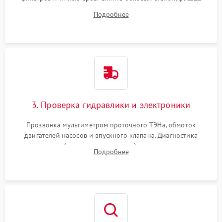
дверцы или нижнего поддона для прямого доступа к
Подробнее
циркуляционному насосу, ТЭНу и сливной помпе.
3. Проверка гидравлики и электроники
Прозвонка мультиметром проточного ТЭНа, обмоток
двигателей насосов и впускного клапана. Диагностика
прессостата (датчика уровня воды), датчика мутности,
Подробнее
концевика дверцы и электронного модуля управления.