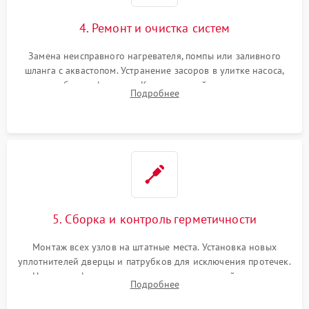
4. Ремонт и очистка систем
Замена неисправного нагревателя, помпы или заливного
шланга с аквастопом. Устранение засоров в улитке насоса,
патрубках и фильтрах. Компонентный ремонт платы
Подробнее
управления, восстановление поврежденной проводки.
5. Сборка и контроль герметичности
Монтаж всех узлов на штатные места. Установка новых
уплотнителей дверцы и патрубков для исключения протечек.
Надежная фиксация хомутов гидравлической системы,
Подробнее
сборка корпуса и установка датчика поплавка.