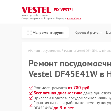
FIX-VESTEL
Ремонт устройств Vestel
Специализированный cервисный центр г.
Новосибирск
Мы ремонтируем
Срочный ремонт
Це
tel в Новосибирске
Ремонт посудомоечной машины Vestel DF45E41W в Нов
Ремонт посудомоеч
Vestel DF45E41W в 
Ремонт стиральных машин Vestel
Ремонт варочных панелей Vestel
от 780 руб.
Стоимость ремонта
Бесплатная диагностика
даже при отказ
Привезем и увезем посудомоечную машину
Гарантия на наши работы по ремонту посу
до 3-х лет
DF45E41W