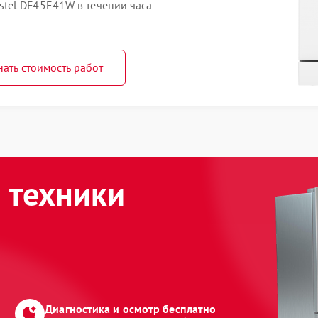
tel DF45E41W в течении часа
нать стоимость работ
 техники
Диагностика и осмотр бесплатно