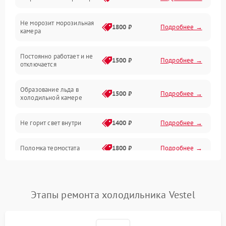
Электропитание
Не морозит морозильная
Дренаж
1800 ₽
Подробнее →
камера
Оттайка
Постоянно работает и не
1500 ₽
Подробнее →
отключается
Программное обеспечение
Образование льда в
1500 ₽
Подробнее →
холодильной камере
Не горит свет внутри
1400 ₽
Подробнее →
Поломка термостата
1800 ₽
Подробнее →
Не работает вентилятор
1800 ₽
Подробнее →
Этапы ремонта холодильника Vestel
Поломка системы No Frost
2600 ₽
Подробнее →
Образование конденсата