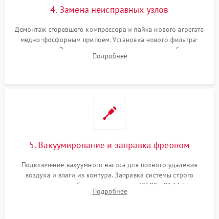
4. Замена неисправных узлов
Демонтаж сгоревшего компрессора и пайка нового агрегата
медно-фосфорным припоем. Установка нового фильтра-
осушителя. Замена изношенных вентиляторов обдува,
Подробнее
сломанных заслонок или поврежденных дверных петель.
5. Вакуумирование и заправка фреоном
Подключение вакуумного насоса для полного удаления
воздуха и влаги из контура. Заправка системы строго
дозированным объемом хладагента (R600a, R134a) по
Подробнее
электронным весам. Контроль рабочего давления в системе.