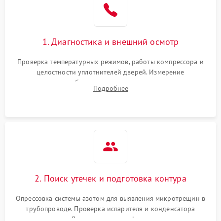
1800 ₽
Подробнее →
на стенках
Сбой в работе инвертора
2100 ₽
Подробнее →
1. Диагностика и внешний осмотр
Запах горелого при
2000 ₽
Подробнее →
Проверка температурных режимов, работы компрессора и
работе
целостности уплотнителей дверей. Измерение
сопротивления обмоток мотора, проверка термостата и
Не включается
Подробнее
1000 ₽
Подробнее →
считывание кодов ошибок с электронного дисплея.
холодильник
Проблемы с системой
автоматической
1800 ₽
Подробнее →
разморозки
2. Поиск утечек и подготовка контура
Опрессовка системы азотом для выявления микротрещин в
трубопроводе. Проверка испарителя и конденсатора
течеискателем. Демонтаж старого фильтра-осушителя и