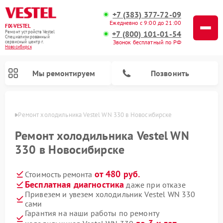
+7 (383) 377-72-09
Ежедневно с 9:00 до 21:00
FIX-VESTEL
+7 (800) 101-01-54
Ремонт устройств Vestel
Специализированный
Звонок бесплатный по РФ
cервисный центр г.
Новосибирск
Мы ремонтируем
Позвонить
ирске
Ремонт холодильника Vestel WN 330 в Новосибирске
Ремонт холодильника Vestel WN
330 в Новосибирске
Ремонт посудомоечных машин Vestel
Ремонт стиральных машин Vestel
Ремонт варочных панелей Vestel
от 480 руб.
Стоимость ремонта
Бесплатная диагностика
даже при отказе
Привезем и увезем холодильник Vestel WN 330
сами
Гарантия на наши работы по ремонту