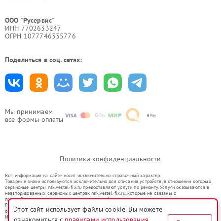
ООО "Русервис"
ИНН 7702633247
ОГРН 1077746335776
Поделиться в соц. сетях:
Мы принимаем
все формы оплаты
Политика конфиденциальности
Вся информация на сайте носит исключительно справочный характер.
Товарные знаки используются исключительно для описания устройств, в отношении которых
сервисные центры nsk.vestel-fix.ru предоставляют услуги по ремонту. Услуги оказываются в
неавторизованных сервисных центрах nsk.vestel-fix.ru, которые не связаны с
правообладателями товарных знаков или их официальными представителями.
Ремонт осуществляется для устройств, уже введенных в гражданский оборот в соответствии
Этот сайт использует файлы cookie. Вы можете
со статьей 1487 ГК РФ.
Использование товарных знаков не преследует цели индивидуализации услуг или введения
ознакомиться с
правилами использования