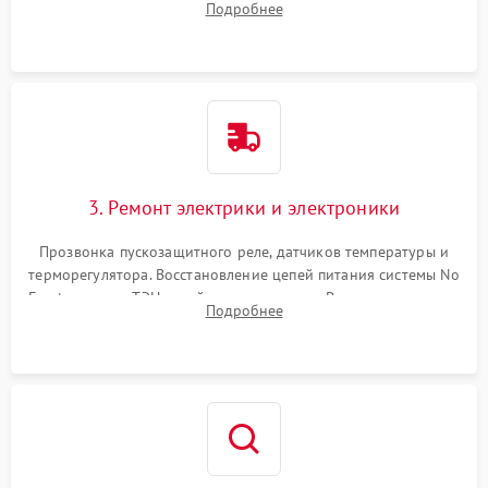
Подробнее
продувка капиллярной трубки для устранения засоров.
3. Ремонт электрики и электроники
Прозвонка пускозащитного реле, датчиков температуры и
терморегулятора. Восстановление цепей питания системы No
Frost, включая ТЭН оттайки и вентилятор. Ремонт или замена
Подробнее
платы управления при сбоях алгоритмов.