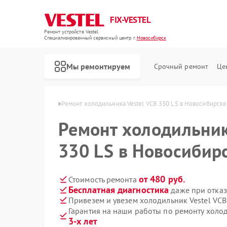
FIX-VESTEL
Ремонт устройств Vestel
Специализированный cервисный центр г.
Новосибирск
Мы ремонтируем
Срочный ремонт
Це
stel в Новосибирске
Ремонт холодильника Vestel VCB 330 LS в Новосибирске
Ремонт холодильник
330 LS в Новосибир
Ремонт стиральных машин Vestel
Ремонт посудомоечных машин Vestel
Ремонт варочных панелей Vestel
от 480 руб.
Стоимость ремонта
Бесплатная диагностика
даже при отказ
Привезем и увезем холодильник Vestel VCB
Гарантия на наши работы по ремонту холо
3-х лет