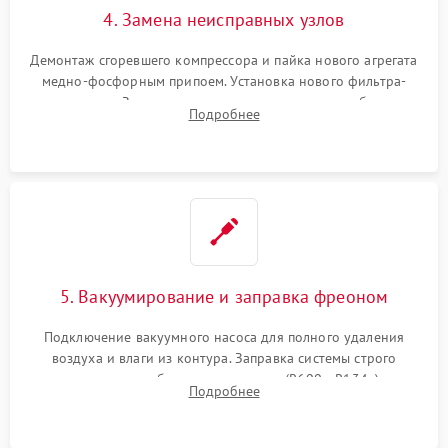
4. Замена неисправных узлов
Демонтаж сгоревшего компрессора и пайка нового агрегата
медно-фосфорным припоем. Установка нового фильтра-
осушителя. Замена изношенных вентиляторов обдува,
Подробнее
сломанных заслонок или поврежденных дверных петель.
5. Вакуумирование и заправка фреоном
Подключение вакуумного насоса для полного удаления
воздуха и влаги из контура. Заправка системы строго
дозированным объемом хладагента (R600a, R134a) по
Подробнее
электронным весам. Контроль рабочего давления в системе.