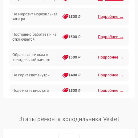
Электропитание
Не морозит морозильная
Дренаж
1800 ₽
Подробнее →
камера
Оттайка
Постоянно работает и не
1500 ₽
Подробнее →
отключается
Программное обеспечение
Образование льда в
1500 ₽
Подробнее →
холодильной камере
Не горит свет внутри
1400 ₽
Подробнее →
Поломка термостата
1800 ₽
Подробнее →
Не работает вентилятор
1800 ₽
Подробнее →
Этапы ремонта холодильника Vestel
Поломка системы No Frost
2600 ₽
Подробнее →
Образование конденсата