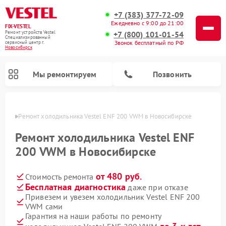
+7 (383) 377-72-09
Ежедневно с 9:00 до 21:00
FIX-VESTEL
+7 (800) 101-01-54
Ремонт устройств Vestel
Специализированный
Звонок бесплатный по РФ
cервисный центр г.
Новосибирск
Мы ремонтируем
Позвонить
ирске
Ремонт холодильника Vestel ENF 200 VWM в Новосибирске
Ремонт холодильника Vestel ENF
200 VWM в Новосибирске
Ремонт посудомоечных машин Vestel
Ремонт стиральных машин Vestel
Ремонт варочных панелей Vestel
от 480 руб.
Стоимость ремонта
Бесплатная диагностика
даже при отказе
Привезем и увезем холодильник Vestel ENF 200
VWM сами
Гарантия на наши работы по ремонту