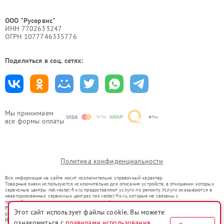
ООО "Русервис"
ИНН 7702633247
ОГРН 1077746335776
Поделиться в соц. сетях:
Мы принимаем
все формы оплаты
Политика конфиденциальности
Вся информация на сайте носит исключительно справочный характер.
Товарные знаки используются исключительно для описания устройств, в отношении которых
сервисные центры nsk.vestel-fix.ru предоставляют услуги по ремонту. Услуги оказываются в
неавторизованных сервисных центрах nsk.vestel-fix.ru, которые не связаны с
правообладателями товарных знаков или их официальными представителями.
Ремонт осуществляется для устройств, уже введенных в гражданский оборот в соответствии
Этот сайт использует файлы cookie. Вы можете
со статьей 1487 ГК РФ.
Использование товарных знаков не преследует цели индивидуализации услуг или введения
ознакомиться с
правилами использования