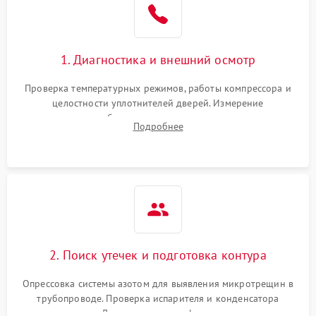
1800 ₽
Подробнее →
на стенках
Сбой в работе инвертора
2100 ₽
Подробнее →
1. Диагностика и внешний осмотр
Запах горелого при
2000 ₽
Подробнее →
Проверка температурных режимов, работы компрессора и
работе
целостности уплотнителей дверей. Измерение
сопротивления обмоток мотора, проверка термостата и
Не включается
Подробнее
1000 ₽
Подробнее →
считывание кодов ошибок с электронного дисплея.
холодильник
Проблемы с системой
автоматической
1800 ₽
Подробнее →
разморозки
2. Поиск утечек и подготовка контура
Опрессовка системы азотом для выявления микротрещин в
трубопроводе. Проверка испарителя и конденсатора
течеискателем. Демонтаж старого фильтра-осушителя и