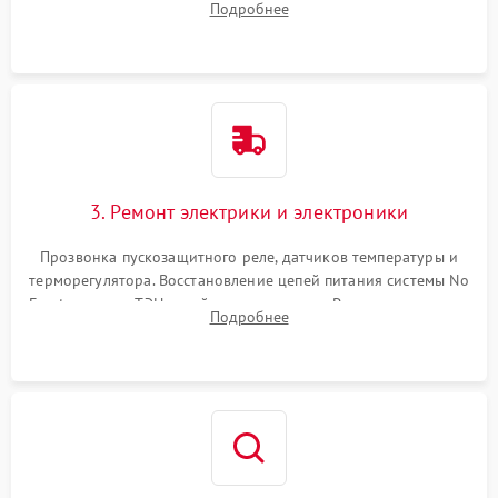
Подробнее
продувка капиллярной трубки для устранения засоров.
3. Ремонт электрики и электроники
Прозвонка пускозащитного реле, датчиков температуры и
терморегулятора. Восстановление цепей питания системы No
Frost, включая ТЭН оттайки и вентилятор. Ремонт или замена
Подробнее
платы управления при сбоях алгоритмов.